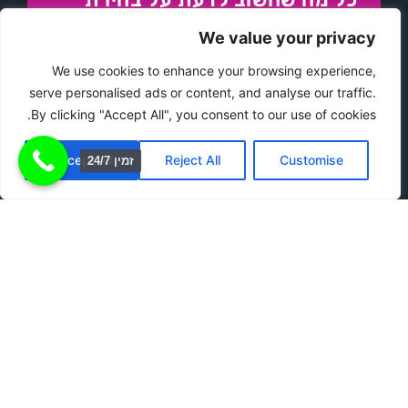
צלם מגנטים זול
We value your privacy
האם אתם מתכננים אירוע בלתי נשכח ורוצים להוסיף לו
We use cookies to enhance your browsing experience,
טאץ' מיוחד שיישאר עם האורחים שלכם גם אחרי
serve personalised ads or content, and analyse our traffic.
שהמוזיקה תדעך והנרות יכבו? מגנטים לאירועים הפכו
By clicking "Accept All", you consent to our use of cookies.
כבר
Accept All
Reject All
Customise
זמין 24/7
היתרונות המדהימים של צלם
מגנטים זול לאירוע שלכם
אז אתם מתכננים אירוע, בין אם מדובר בחתונה, בר מצווה,
יום הולדת או כל חגיגה אחרת, ואתם רוצים להבטיח שהוא
יהיה בלתי נשכח. חשבתם על