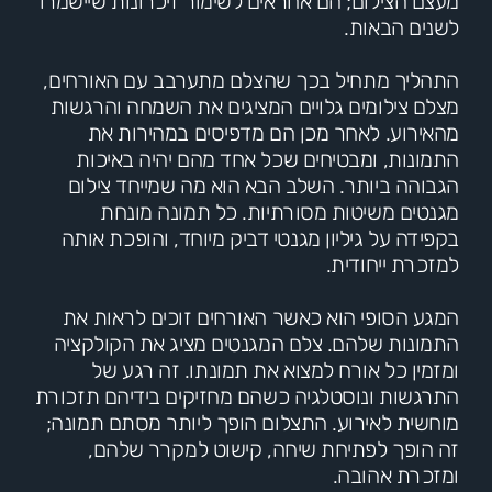
מעצם הצילום; הם אחראים לשימור זיכרונות שיישמרו
לשנים הבאות.
התהליך מתחיל בכך שהצלם מתערבב עם האורחים,
מצלם צילומים גלויים המציגים את השמחה והרגשות
מהאירוע. לאחר מכן הם מדפיסים במהירות את
התמונות, ומבטיחים שכל אחד מהם יהיה באיכות
הגבוהה ביותר. השלב הבא הוא מה שמייחד צילום
מגנטים משיטות מסורתיות. כל תמונה מונחת
בקפידה על גיליון מגנטי דביק מיוחד, והופכת אותה
למזכרת ייחודית.
המגע הסופי הוא כאשר האורחים זוכים לראות את
התמונות שלהם. צלם המגנטים מציג את הקולקציה
ומזמין כל אורח למצוא את תמונתו. זה רגע של
התרגשות ונוסטלגיה כשהם מחזיקים בידיהם תזכורת
מוחשית לאירוע. התצלום הופך ליותר מסתם תמונה;
זה הופך לפתיחת שיחה, קישוט למקרר שלהם,
ומזכרת אהובה.