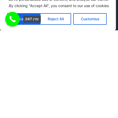
כבר
By clicking "Accept All", you consent to our use of cookies.
Accept All
Reject All
Customise
זמין 24/7
היתרונות המדהימים של צלם
מגנטים זול לאירוע שלכם
אז אתם מתכננים אירוע, בין אם מדובר בחתונה, בר מצווה,
יום הולדת או כל חגיגה אחרת, ואתם רוצים להבטיח שהוא
יהיה בלתי נשכח. חשבתם על