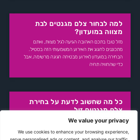
למה לבחור צלם מגנטים לבת
מצווה במועדון?
מזל טוב! בתכם האהובה הגיעה לגיל מצוות, ואתם
מתכוננים לחגוג את האירוע המשמעותי הזה בסטייל.
הבחירה במועדון לאירוע מבטיחה חגיגה מרשימה, אבל
כדי שהחוויה תהיה
כל מה שחשוב לדעת על בחירת
צלם מגנטים זול
האם אתם מתכננים אירוע בלתי נשכח ורוצים להוסיף לו
We value your privacy
טאץ' מיוחד שיישאר עם האורחים שלכם גם אחרי
We use cookies to enhance your browsing experience,
שהמוזיקה תדעך והנרות יכבו? מגנטים לאירועים הפכו
serve personalised ads or content, and analyse our traffic.